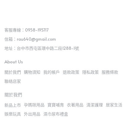
客服專線：0958-195717
信箱：rau640@gmail.com
地址：台中市西屯區環中路二段1288-1號
About Us
關於我們
購物須知
我的帳戶
退款政策
隱私政策
服務條款
聯絡店家
關於我們
孕媽咪用品
寶寶哺育
衣著用品
清潔護理
居家生活
新品上市
娛樂玩具
外出用品
濕巾尿布禮盒