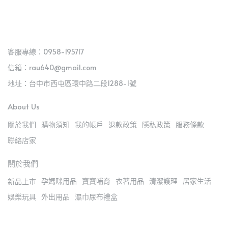
客服專線：0958-195717
信箱：rau640@gmail.com
地址：台中市西屯區環中路二段1288-1號
About Us
關於我們
購物須知
我的帳戶
退款政策
隱私政策
服務條款
聯絡店家
關於我們
孕媽咪用品
寶寶哺育
衣著用品
清潔護理
居家生活
新品上市
娛樂玩具
外出用品
濕巾尿布禮盒