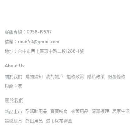
客服專線：0958-195717
信箱：rau640@gmail.com
地址：台中市西屯區環中路二段1288-1號
About Us
關於我們
購物須知
我的帳戶
退款政策
隱私政策
服務條款
聯絡店家
關於我們
孕媽咪用品
寶寶哺育
衣著用品
清潔護理
居家生活
新品上市
娛樂玩具
外出用品
濕巾尿布禮盒