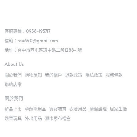
客服專線：0958-195717
信箱：rau640@gmail.com
地址：台中市西屯區環中路二段1288-1號
About Us
關於我們
購物須知
我的帳戶
退款政策
隱私政策
服務條款
聯絡店家
關於我們
孕媽咪用品
寶寶哺育
衣著用品
清潔護理
居家生活
新品上市
娛樂玩具
外出用品
濕巾尿布禮盒