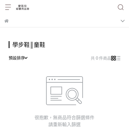
學步鞋║童鞋
預設排序
共 0 件商品
很抱歉，無商品符合篩選條件
請重新輸入篩選