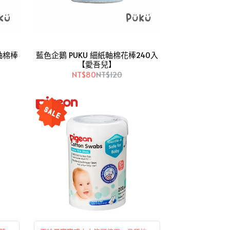
軸棉棒
藍色企鵝 PUKU 細紙軸棉花棒240入
【愛吾兒】
NT$80
NT$120