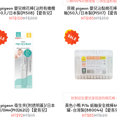
◎棉100%的棉球製 ◎添加溫和
 pigeon 嬰兒棉花棒(沾附有橄欖
◎輕鬆清除髒汙 ◎ 分開包裝，簡
貝親 pigeon 嬰兒沾黏棉花棒
50入/日本製(P15118)【愛吾兒】
軸)50入/日本製(P15117)【
NT$150
NT$200
NT$185
NT$250
針對初生嬰兒潔耳部的棉花棒
 pigeon 衛生夾(附透明蓋)/日本
黃色小鴨 PiYo 紙軸安全棉棒6
/0M+(P1026212)【愛吾兒】
罐-台灣製(880044)【愛吾
NT$92
NT$115
NT$85
NT$120