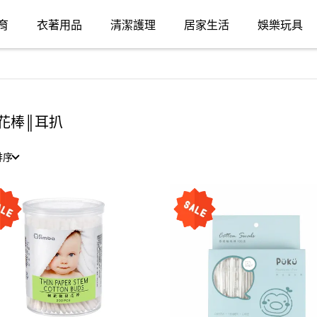
育
衣著用品
清潔護理
居家生活
娛樂玩具
花棒║耳扒
排序