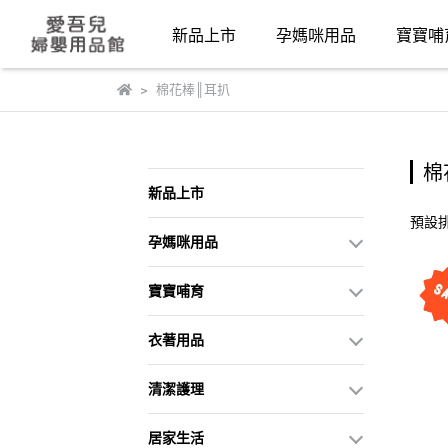
新品上市
孕媽咪用品
寶寶哺
棉花棒║耳扒
棉
新品上市
預設
孕媽咪用品
寶寶哺育
衣著用品
清潔護理
居家生活