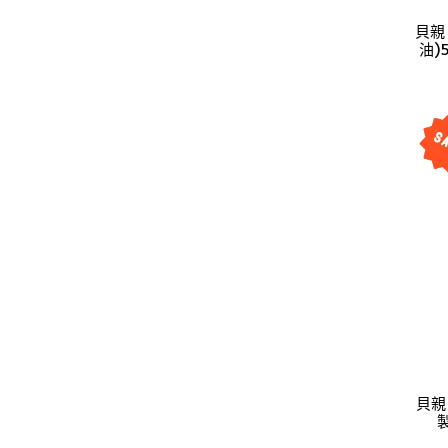
貝親
油)
貝親
製