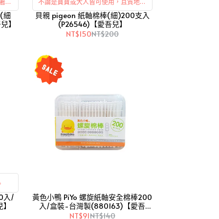
黏著劑
不論是寶寶或大人皆可使用，且質地對
單衛生
(細
貝親 pigeon 紙軸棉棒(細)200支入
肌膚相當溫和。
愛吾兒】
(P26546)【愛吾兒】
NT$150
NT$200
。
0入/
黃色小鴨 PiYo 螺旋紙軸安全棉棒200
兒】
入/盒裝-台灣製(880163)【愛吾
兒】
NT$91
NT$140