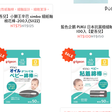
能性紙軸桿，細軸設計，細緻潔淨。
吾兒】小獅王辛巴 simba 細紙軸
棉花棒-200入(S1122)
NT$75
NT$125
藍色企鵝 PUKU 日本抗菌極細
100入【愛吾兒】
NT$100
NT$150