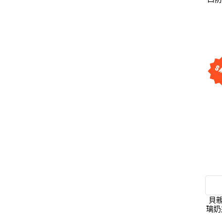
貝親
璃奶