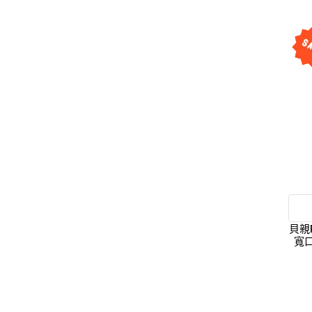
貝親
寬口