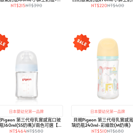
色可選【愛吾兒】
色可選【愛吾兒】
NT$215
NT$390
NT$220
NT$400
日本嬰幼兒第一品牌
日本嬰幼兒第一品牌
Pigeon 第三代母乳實感寬口玻
貝親Pigeon 第三代母乳實感
瓶160ml(SS奶嘴)/兩色可選【愛
璃奶瓶240ml-彩繪款(M奶嘴
吾兒】
兒】
NT$464
NT$580
NT$510
NT$680