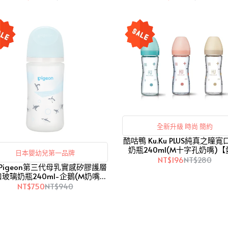
全新升級 時尚 簡約
酷咕鴨 Ku.Ku PLUS純真之瞳
奶瓶240ml(M十字孔奶嘴)
日本嬰幼兒第一品牌
兒】
NT$196
NT$280
Pigeon第三代母乳實感矽膠護層
玻璃奶瓶240ml-企鵝(M奶嘴)
【愛吾兒】
NT$750
NT$940