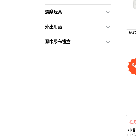
娛樂玩具
外出用品
M
濕巾尿布禮盒
權
小獅
口防