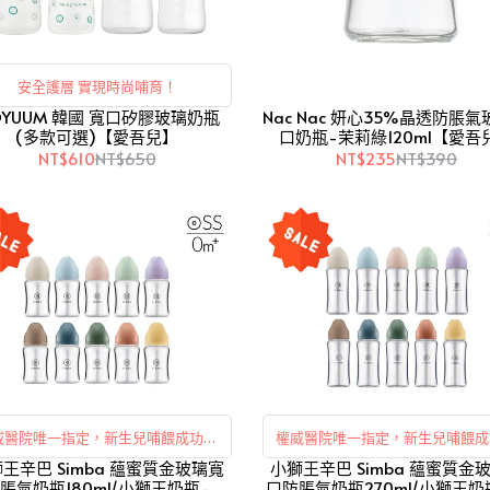
安全護層 實現時尚哺育！
OYUUM 韓國 寬口矽膠玻璃奶瓶
Nac Nac 妍心35%晶透防脹
(多款可選)【愛吾兒】
口奶瓶-茉莉綠120ml【愛吾
NT$610
NT$650
NT$235
NT$390
威醫院唯一指定，新生兒哺餵成功率
權威醫院唯一指定，新生兒哺餵成
王辛巴 Simba 蘊蜜質金玻璃寬
高
小獅王辛巴 Simba 蘊蜜質金
高
脹氣奶瓶180ml/小獅王奶瓶-多
口防脹氣奶瓶270ml/小獅王奶