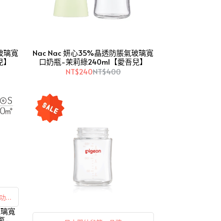
氣玻璃寬
Nac Nac 妍心35%晶透防脹氣玻璃寬
兒】
口奶瓶-茉莉綠240ml【愛吾兒】
NT$240
NT$400
功率
玻璃寬
瓶-多