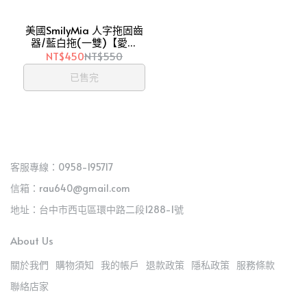
美國SmilyMia 人字拖固齒
器/藍白拖(一雙)【愛吾
兒】
NT$450
NT$550
已售完
客服專線：0958-195717
信箱：rau640@gmail.com
地址：台中市西屯區環中路二段1288-1號
About Us
關於我們
購物須知
我的帳戶
退款政策
隱私政策
服務條款
聯絡店家