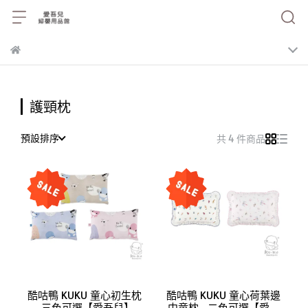
護頸枕
預設排序
共 4 件商品
酷咕鴨 KUKU 童心初生枕
酷咕鴨 KUKU 童心荷葉邊
-三色可選【愛吾兒】
中童枕 -二色可選【愛吾