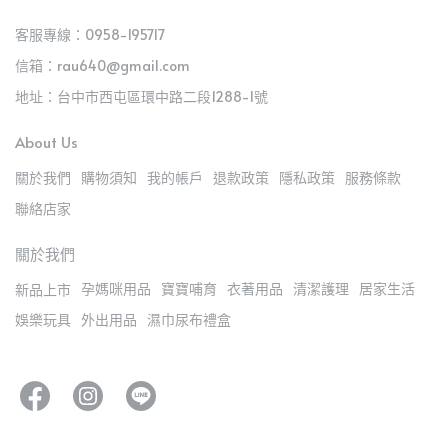
客服專線：0958-195717
信箱：rau640@gmail.com
地址：台中市西屯區環中路二段1288-1號
About Us
關於我們
購物須知
我的帳戶
退款政策
隱私政策
服務條款
聯絡店家
關於我們
孕媽咪用品
寶寶哺育
衣著用品
清潔護理
居家生活
新品上市
娛樂玩具
外出用品
濕巾尿布禮盒