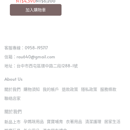
(JBA57100A)【愛吾兒】
NT$4,390
NT$6,200
加入購物車
客服專線：0958-195717
信箱：rau640@gmail.com
地址：台中市西屯區環中路二段1288-1號
About Us
關於我們
購物須知
我的帳戶
退款政策
隱私政策
服務條款
聯絡店家
關於我們
孕媽咪用品
寶寶哺育
衣著用品
清潔護理
居家生活
新品上市