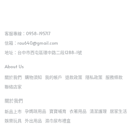
客服專線：0958-195717
信箱：rau640@gmail.com
地址：台中市西屯區環中路二段1288-1號
About Us
關於我們
購物須知
我的帳戶
退款政策
隱私政策
服務條款
聯絡店家
關於我們
孕媽咪用品
寶寶哺育
衣著用品
清潔護理
居家生活
新品上市
娛樂玩具
外出用品
濕巾尿布禮盒