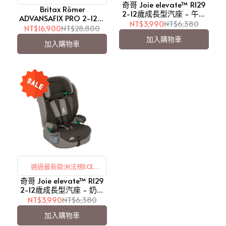
奇哥 Joie elevate™ R129
R129/03
Britax Römer
2-12歲成長型汽座 - 午夜
ADVANSAFIX PRO 2-12歲
黑【愛吾兒】
NT$3,990
NT$6,380
Isofix安全座椅(透氣網眼
NT$16,900
NT$28,800
+腰臀墊)-沙漠玫瑰【愛吾
加入購物車
加入購物車
兒】
通過最新歐洲法規ECE
奇哥 Joie elevate™ R129
R129/03
2-12歲成長型汽座 - 奶糖
棕【愛吾兒】
NT$3,990
NT$6,380
加入購物車