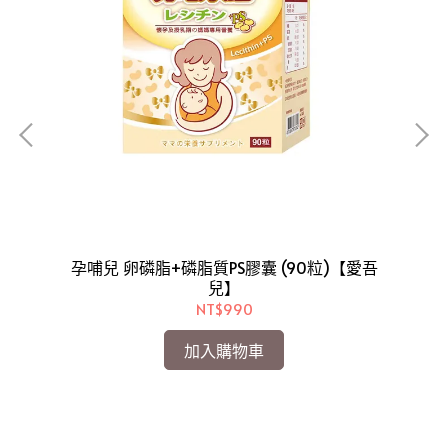
孕哺兒 卵磷脂+磷脂質PS膠囊 (90粒)【愛吾
兒】
兒】
NT$990
加入購物車