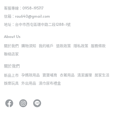
客服專線：0958-195717
信箱：rau640@gmail.com
地址：台中市西屯區環中路二段1288-1號
About Us
關於我們
購物須知
我的帳戶
退款政策
隱私政策
服務條款
聯絡店家
關於我們
孕媽咪用品
寶寶哺育
衣著用品
清潔護理
居家生活
新品上市
娛樂玩具
外出用品
濕巾尿布禮盒