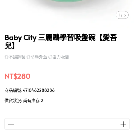
1
/
3
Baby City 三麗鷗學習吸盤碗【愛吾
兒】
◎不鏽鋼製 ◎防塵外蓋 ◎強力吸盤
NT$280
商品編號:
4710462288286
供貨狀況:
尚有庫存 2