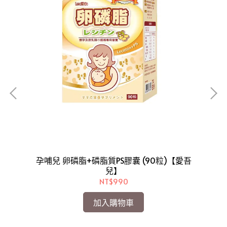
孕哺兒 卵磷脂+磷脂質PS膠囊 (90粒)【愛吾
孕
兒】
NT$990
加入購物車