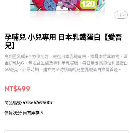
1
/
2
孕哺兒 小兒專用 日本乳鐵蛋白【愛吾
兒】
高劑量乳鐵+全方位配方，嚴選日本乳鐵蛋白、接骨木莓萃取物、黃
金初乳IgG、包埋益生菌及專利半乳寡糖，每日量含高單位乳鐵蛋白
50毫克，非常時期、建立周全防護網的兒童乳鐵蛋白推薦首選。
NT$499
商品編號:
4718667695007
供貨狀況:
尚有庫存 3