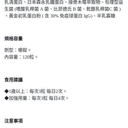
乳清蛋白、日本森永乳鐵蛋白、接骨木莓萃取物、包埋型益
生菌 (嗜酸乳桿菌 A 菌、比菲德氏 B 菌、乾酪乳桿菌C 菌 )
、黃金初乳蛋白粉 ( 含 30% 免疫球蛋白 IgG)、半乳寡糖
規格容量
劑型：嚼錠。
內容量：120粒。
食用建議
◆1歲以上：每次3粒 每日2次。
◆加強用量：每次3粒 每日4次。
注意事項