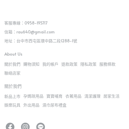
客服專線：0958-195717
信箱：rau640@gmail.com
地址：台中市西屯區環中路二段1288-1號
About Us
關於我們
購物須知
我的帳戶
退款政策
隱私政策
服務條款
聯絡店家
關於我們
孕媽咪用品
寶寶哺育
衣著用品
清潔護理
居家生活
新品上市
娛樂玩具
外出用品
濕巾尿布禮盒