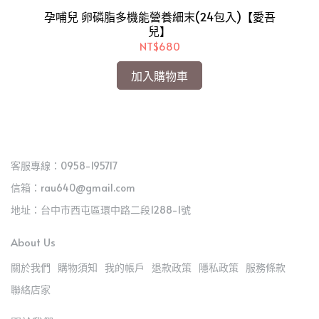
入
孕哺兒 卵磷脂多機能營養細末(24包入)【愛吾
兒】
NT$680
加入購物車
客服專線：0958-195717
信箱：rau640@gmail.com
地址：台中市西屯區環中路二段1288-1號
About Us
關於我們
購物須知
我的帳戶
退款政策
隱私政策
服務條款
聯絡店家