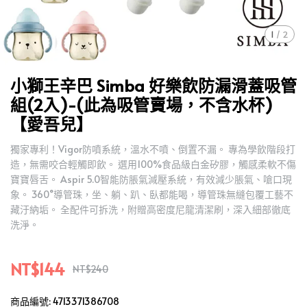
1
/
2
小獅王辛巴 Simba 好樂飲防漏滑蓋吸管
組(2入)-(此為吸管賣場，不含水杯)
【愛吾兒】
獨家專利！Vigor防噴系統，溫水不噴、倒置不漏。 專為學飲階段打
造，無需咬合輕觸即飲。 選用100%食品級白金矽膠，觸感柔軟不傷
寶寶唇舌。 Aspir 5.0智能防脹氣減壓系統，有效減少脹氣、嗆口現
象。 360˚導管珠，坐、躺、趴、臥都能喝，導管珠無縫包覆工藝不
藏汙納垢。 全配件可拆洗，附贈高密度尼龍清潔刷，深入細部徹底
洗淨。
NT$144
NT$240
商品編號:
4713371386708