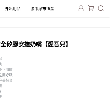
外出用品
濕巾尿布禮盒
TIVE全矽膠安撫奶嘴【愛吾兒】
狀
肉
不正風險
空間呼吸
完美契合
用
用
生