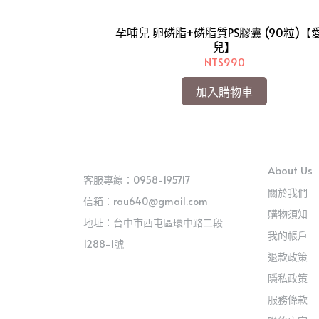
美人
孕哺兒 卵磷脂+磷脂質PS膠囊 (90粒)【
超靜音電動吸乳器
兒】
送！手動吸乳器配件
兒】
NT$990
加入購物車
About Us
客服專線：0958-195717
關於我們
信箱：rau640@gmail.com
購物須知
地址：台中市西屯區環中路二段
我的帳戶
1288-1號
退款政策
隱私政策
服務條款