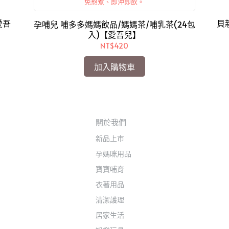
免熬煮、即沖即飲。
愛吾
貝
孕哺兒 哺多多媽媽飲品/媽媽茶/哺乳茶(24包
入)【愛吾兒】
NT$420
加入購物車
關於我們
新品上市
孕媽咪用品
寶寶哺育
衣著用品
清潔護理
居家生活