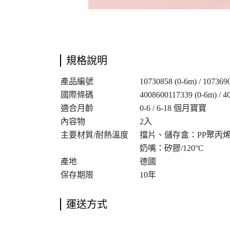
規格說明
產品編號
10730858 (0-6m) / 107369
國際條碼
4008600117339 (0-6m) / 4
適合月齡
0-6 / 6-18 個月寶寶
內容物
2入
主要材質/耐熱溫度
擋片、儲存盒：PP聚丙烯/
奶嘴：矽膠/120°C
產地
德國
保存期限
10年
運送方式