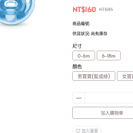
NT$160
NT$185
商品編號:
供貨狀況:
尚有庫存
尺寸
0-6m
6-18m
顏色
男寶寶(藍或綠)
女寶
加入購物車
加入最愛