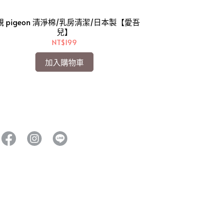
i
親 pigeon 清淨棉/乳房清潔/日本製【愛吾
小獅王辛巴 i
兒】
(寬口徑)(S9
NT$199
五
加入購物車