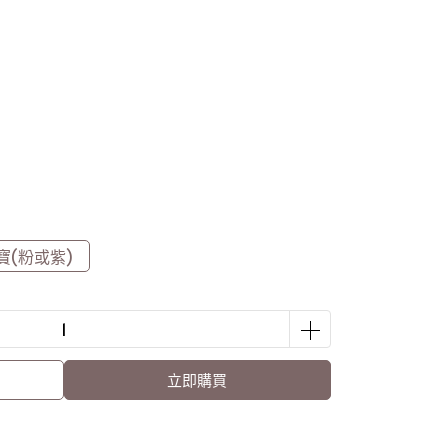
寶(粉或紫)
立即購買