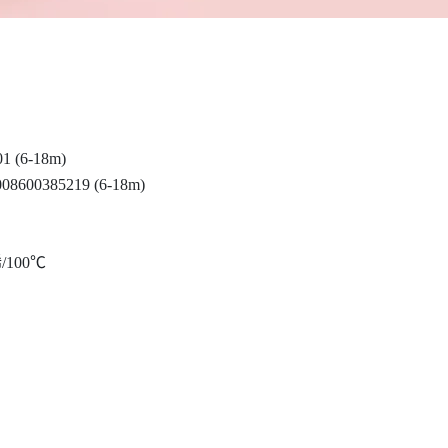
01 (6-18m)
008600385219 (6-18m)
100℃