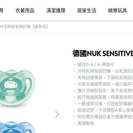
育
衣著用品
清潔護理
居家生活
娛樂玩具
ITIVE全矽膠安撫奶嘴【愛吾兒】
德國NUK SENSI
‧ 適合0-6 / 6-18個月
‧ 仿母乳拇指型奶嘴，似乳頭形
‧ 有效訓練嘴唇、下頷和舌頭肌
‧ 凹型舌端細窄頸部，減少齒列
‧ 擋片流線型弧形，鼻子有足夠
‧ 輕巧彎曲屏蔽層，與寶寶臉頰
‧ 一體成型拉環，可搭配奶嘴鍊
‧ 歐盟認證，不含雙酚A安心使
‧ 附防塵奶嘴儲存盒方便攜帶衛
‧ 美國製造