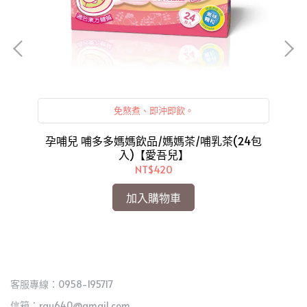
免熬煮、即沖即飲。
貝
兒】
孕哺兒 哺多多媽媽飲品/媽媽茶/哺乳茶(24包
入)【愛吾兒】
NT$420
加入購物車
客服專線：0958-195717
信箱：rau640@gmail.com