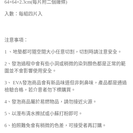
64×64×2.3cm(每片附二個邊條)
入數：每組四片入
注意事項：
1 、地墊都可隨空間大小任意切割，切割時請注意安全。
2、發泡過程中會有些小洞或稍微的染到顏色都是正常的範
圍並不會影響使用安全。
3、 EVA發泡商品會有新品味道但非刺鼻味，產品都是通過
檢驗合格，若介意者勿下標購買。
4、發泡商品屬於易燃物品，請勿接近火源。
5、以溼布清水
擦拭或小蘇打粉即可。
6、拍照難免會有稍微的色差，可接受者再訂購
。