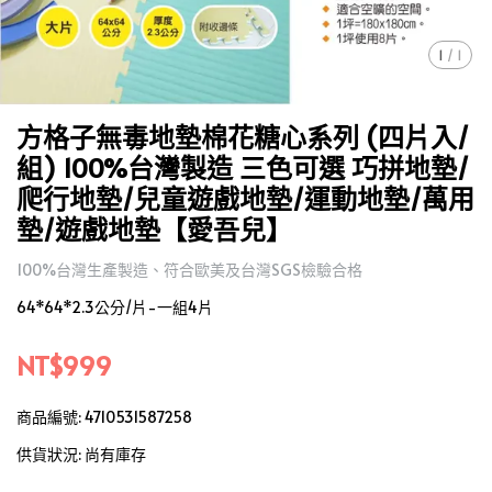
1
/
1
方格子無毒地墊棉花糖心系列 (四片入/
組) 100%台灣製造 三色可選 巧拼地墊/
爬行地墊/兒童遊戲地墊/運動地墊/萬用
墊/遊戲地墊【愛吾兒】
100%台灣生產製造、符合歐美及台灣SGS檢驗合格
64*64*2.3公分/片-一組4片
NT$999
商品編號:
4710531587258
供貨狀況:
尚有庫存