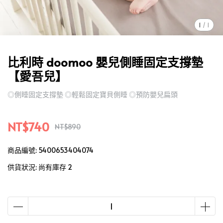
1
/
1
比利時 doomoo 嬰兒側睡固定支撐墊
【愛吾兒】
◎側睡固定支撐墊 ◎輕鬆固定寶貝側睡 ◎預防嬰兒扁頭
NT$740
NT$890
商品編號:
5400653404074
供貨狀況:
尚有庫存 2