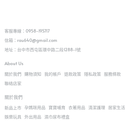
客服專線：0958-195717
信箱：rau640@gmail.com
地址：台中市西屯區環中路二段1288-1號
About Us
關於我們
購物須知
我的帳戶
退款政策
隱私政策
服務條款
聯絡店家
關於我們
孕媽咪用品
寶寶哺育
衣著用品
清潔護理
居家生活
新品上市
娛樂玩具
外出用品
濕巾尿布禮盒