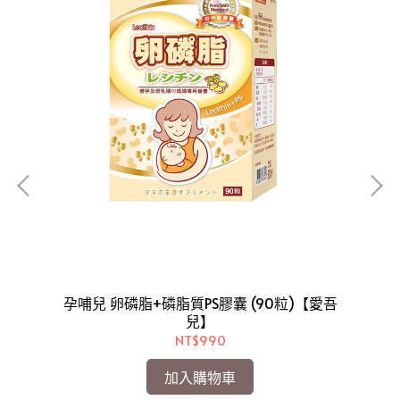
孕哺兒 卵磷脂+磷脂質PS膠囊 (90粒)【愛吾
粒
孕
兒】
NT$990
加入購物車