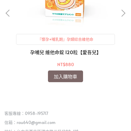
『懷孕+哺乳期』孕婦綜合維他命
德
兒】
孕哺兒 維他命錠 120粒【愛吾兒】
NT$880
加入購物車
客服專線：0958-195717
信箱：rau640@gmail.com