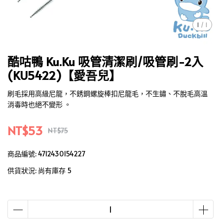
1
/
1
酷咕鴨 Ku.Ku 吸管清潔刷/吸管刷-2入
(KU5422)【愛吾兒】
刷毛採用高級尼龍，不銹鋼螺旋棒扣尼龍毛，不生鏽、不脫毛高溫
消毒時也絕不變形 。
NT$53
NT$75
商品編號:
4712430154227
供貨狀況:
尚有庫存 5