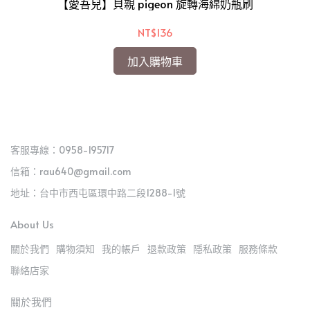
【愛吾兒】貝親 pigeon 旋轉海綿奶瓶刷
酷咕
髮帽
NT$136
加入購物車
客服專線：0958-195717
信箱：rau640@gmail.com
地址：台中市西屯區環中路二段1288-1號
About Us
關於我們
購物須知
我的帳戶
退款政策
隱私政策
服務條款
聯絡店家
關於我們