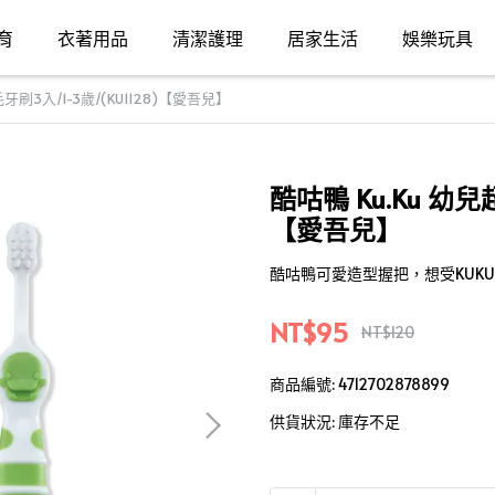
育
衣著用品
清潔護理
居家生活
娛樂玩具
牙刷3入/1-3歲/(KU1128)【愛吾兒】
酷咕鴨 Ku.Ku 幼兒
【愛吾兒】
酷咕鴨可愛造型握把，想受KUK
NT$95
NT$120
商品編號:
4712702878899
供貨狀況:
庫存不足