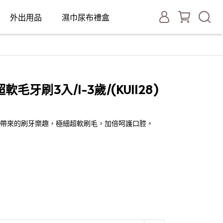
外出用品
濕巾尿布禮盒
超軟毛牙刷3入/1-3歲/(KU1128)
U帶來的刷牙樂趣，極細超軟刷毛，加倍呵護口腔。