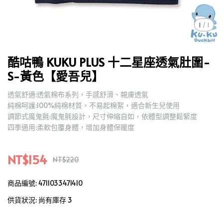
1
/
1
酷咕鴨 KUKU PLUS 十二星座透氣肚圍-
S-黃色【愛吾兒】
透氣舒適:透氣棉布系列，手感舒滑、親膚透氣
純棉呵護:100%純棉材質，不易起棉絮，適合新生兒使用
調節式魔鬼氈:魔鬼氈設計，尺寸伸縮自如，依體型調整鬆緊度
四季適用:柔軟包覆身體，增加身體保暖度
NT$154
NT$220
商品編號:
4711033471410
供貨狀況:
尚有庫存 3