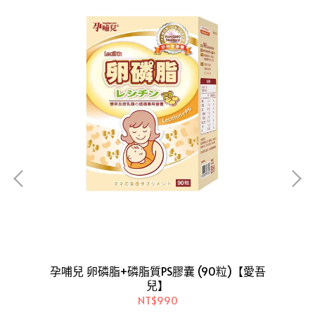
孕哺兒 卵磷脂+磷脂質PS膠囊 (90粒)【愛吾
兒】
孕
兒】
NT$990