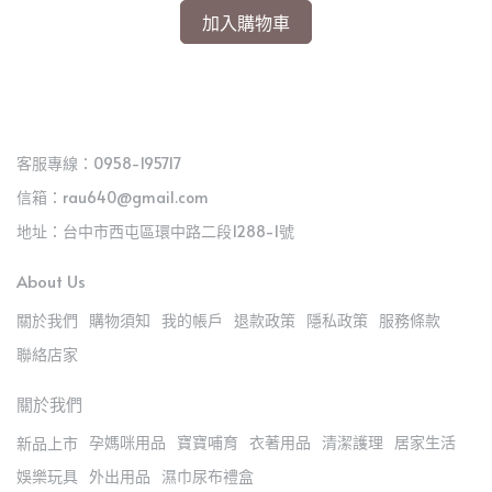
加入購物車
客服專線：0958-195717
信箱：rau640@gmail.com
地址：台中市西屯區環中路二段1288-1號
About Us
關於我們
購物須知
我的帳戶
退款政策
隱私政策
服務條款
聯絡店家
關於我們
孕媽咪用品
寶寶哺育
衣著用品
清潔護理
居家生活
新品上市
娛樂玩具
外出用品
濕巾尿布禮盒