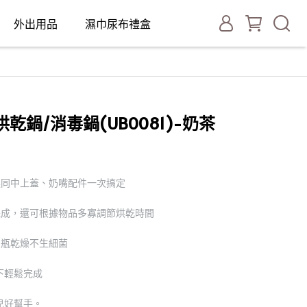
外出用品
濕巾尿布禮盒
毒烘乾鍋/消毒鍋(UB0081)-奶茶
連同中上蓋、奶嘴配件一次搞定
完成，還可根據物品多寡調節烘乾時間
奶瓶乾燥不生細菌
下輕鬆完成
兒好幫手。