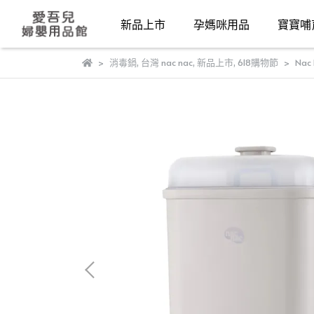
新品上市
孕媽咪用品
寶寶哺
消毒鍋
,
台灣 nac nac
,
新品上市
,
618購物節
Na