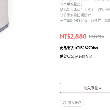
◎單手取物設計
奶嘴架提籃設計，單手可取物可
◎多重安全防護設計
三重電路保護裝置，無運作自動
NT$2,880
NT$3,950
商品編號:
4711548270164
供貨狀況:
尚有庫存 2
加入購物車
加入最愛