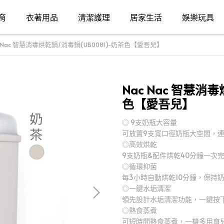
育
衣著用品
清潔護理
居家生活
娛樂玩具
c Nac 智慧消毒烘乾鍋/消毒鍋(UB0081)-奶茶色【愛吾兒】
Nac Nac 智慧消
色【愛吾兒】
◎ 9支奶瓶大容量
可放置9支寬口徑奶瓶大空間，
◎高效烘乾
9支奶瓶&配件烘乾40分鐘一次
◎循環抑菌
每3小時自動烘乾10分鐘，保持
◎一鍵水垢清潔
領先設計水垢清潔功能，一鍵按
◎熱食蒸煮
可短時間熱食蒸煮，一機多用育