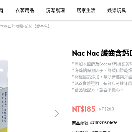
育
衣著用品
清潔護理
居家生活
娛樂玩具
 護齒含鈣口腔噴霧-葡萄【愛吾兒】
Nac Nac 護齒
*添加木醣醇及Ecocert有機
*海藻糖保濕因子，舒緩口腔乾
*檸檬酸鈣添加，幫助骨骼與牙
*SGS實驗證明，有效抑制蛀牙
*食品級配方，誤吞不擔心。
NT$185
NT$260
商品編號:
4711020301676