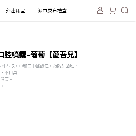
外出用品
濕巾尿布禮盒
含鈣口腔噴霧-葡萄【愛吾兒】
認證厚朴萃取，中和口中酸鹼值，預防牙菌斑。
燥，不口臭。
齒健康。
菌。