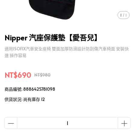
1
/
1
Nipper 汽座保護墊【愛吾兒】
適用ISOFIX汽車安全座椅 雙面加厚防滑設計防刮傷汽車椅面 安裝快
速 操作容易
NT$690
NT$980
商品編號:
8886425781098
供貨狀況:
尚有庫存 12