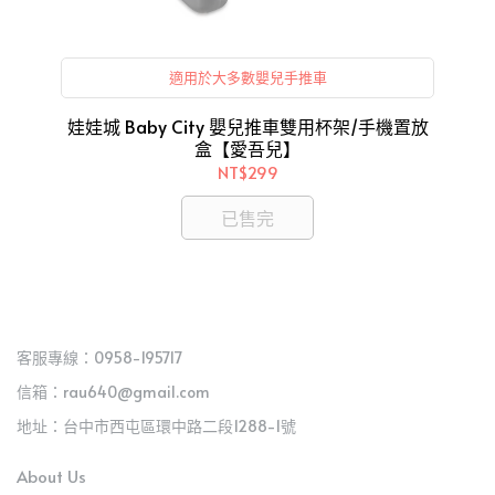
適用於大多數嬰兒手推車
娃娃城 Baby City 嬰兒推車雙用杯架/手機置放
英
盒【愛吾兒】
NT$299
已售完
客服專線：0958-195717
信箱：rau640@gmail.com
地址：台中市西屯區環中路二段1288-1號
About Us