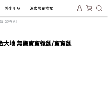
外出用品
濕巾尿布禮盒
寶麵【愛吾兒】
黃金大地 無鹽寶寶義麵/寶寶麵