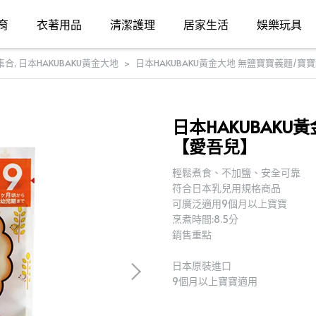
育
衣著用品
清潔護理
居家生活
娛樂玩具
集合
,
日本HAKUBAKU黃金大地
日本HAKUBAKU黃金大地 無鹽寶寶義麵/寶
日本HAKUBAKU
【愛吾兒】
輕鬆煮食、不加鹽、安全可靠
符合日本乳兒用規格商品
可廣泛適用9個月以上寶寶
烹煮時間:8.5分
銷售重點
日本原裝進口
9個月以上寶寶適用