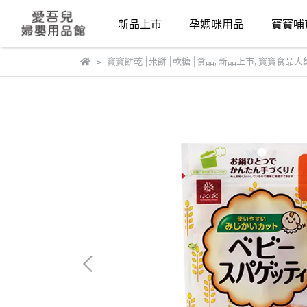
新品上市
孕媽咪用品
寶寶哺
寶寶餅乾║米餅║軟糖║食品
,
新品上市
,
寶寶食品大