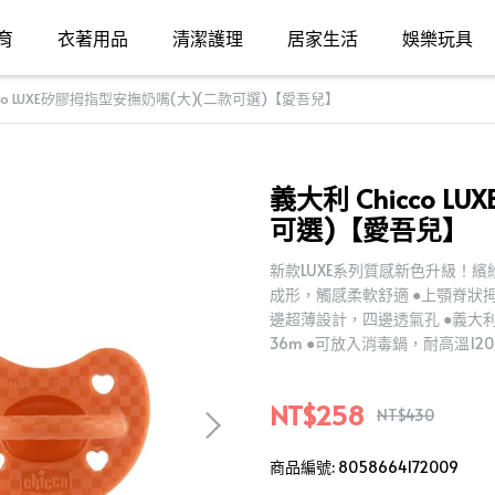
育
衣著用品
清潔護理
居家生活
娛樂玩具
cco LUXE矽膠拇指型安撫奶嘴(大)(二款可選)【愛吾兒】
義大利 Chicco 
可選)【愛吾兒】
新款LUXE系列質感新色升級！
成形，觸感柔軟舒適 ●上顎脊狀
邊超薄設計，四邊透氣孔 ●義大利
36m ●可放入消毒鍋，耐高溫12
NT$258
NT$430
商品編號:
8058664172009