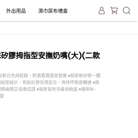
外出用品
濕巾尿布禮盒
LUXE矽膠拇指型安撫奶嘴(大)(二款
繽紛新花色與紋路，刺激寶寶感官發展 ●超柔軟矽膠一體
拇指型設計，有助於將舌頭定位，保持呼吸道暢通 ●側
畸齒矯正協會認證 ●每款皆附消毒收納盒 ●適用16-
0度