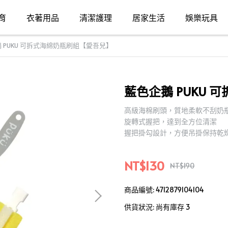
育
衣著用品
清潔護理
居家生活
娛樂玩具
 PUKU 可拆式海綿奶瓶刷組【愛吾兒】
藍色企鵝 PUKU
高級海棉刷頭，質地柔軟不刮奶
旋轉式握把，達到全方位清潔
握把掛勾設計，方便吊掛保持乾
NT$130
NT$190
商品編號:
4712879104104
供貨狀況:
尚有庫存 3