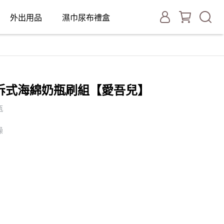
外出用品
濕巾尿布禮盒
 可拆式海綿奶瓶刷組【愛吾兒】
瓶
燥