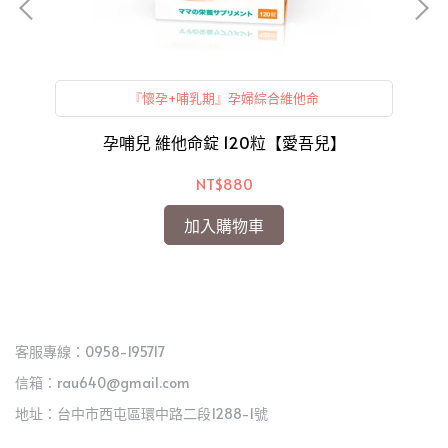
『懷孕+哺乳期』孕婦綜合維他命
兒】
孕哺兒 維他命錠 120粒【愛吾兒】
法
NT$880
加入購物車
客服專線：0958-195717
信箱：rau640@gmail.com
地址：台中市西屯區環中路二段1288-1號