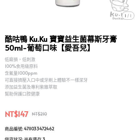
1
/
1
酷咕鴨 Ku.Ku 寶寶益生菌幕斯牙膏
50ml-葡萄口味【愛吾兒】
低磨損，低刺激
100%食用級原料
含氟量1000ppm
可直接擠壓入口中或牙刷上體驗不一樣潔牙
添加益生菌及專利紫錐萃取
幫助保護口腔健康
NT$147
NT$210
商品編號:
4711033472462
供貨狀況:
尚有庫存 3