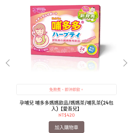
免熬煮、即沖即飲。
兒】
孕哺兒 哺多多媽媽飲品/媽媽茶/哺乳茶(24包
孕
入)【愛吾兒】
NT$420
加入購物車