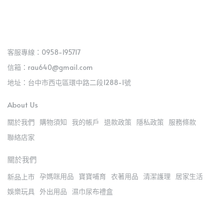
客服專線：0958-195717
信箱：rau640@gmail.com
地址：台中市西屯區環中路二段1288-1號
About Us
關於我們
購物須知
我的帳戶
退款政策
隱私政策
服務條款
聯絡店家
關於我們
孕媽咪用品
寶寶哺育
衣著用品
清潔護理
居家生活
新品上市
娛樂玩具
外出用品
濕巾尿布禮盒