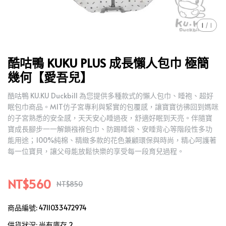
1
/
1
酷咕鴨 KUKU PLUS 成長懶人包巾 極簡
幾何【愛吾兒】
酷咕鴨 KU.KU Duckbill 為您提供多種款式的懶人包巾、睡袍、超好
眠包巾商品。MIT仿子宮專利與緊實的包覆感，讓寶寶彷彿回到媽咪
的子宮熟悉的安全感，天天安心睡過夜，舒適好眠到天亮。伴隨寶
寶成長腳步一一解鎖襁褓包巾、防踢睡袋、安睡背心等階段性多功
能用途；100%純棉、精緻多款的花色兼顧環保與時尚，精心呵護著
每一位寶貝，讓父母能放鬆快樂的享受每一段育兒過程。
NT$560
NT$850
商品編號:
4711033472974
供貨狀況:
尚有庫存 2