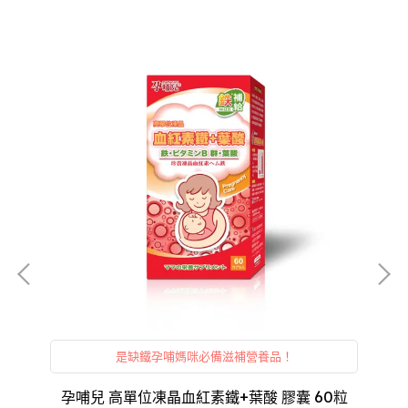
是缺鐵孕哺媽咪必備滋補營養品！
愛吾
孕哺兒 高單位凍晶血紅素鐵+葉酸 膠囊 60粒
酷咕