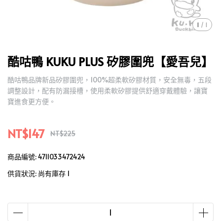
1
/
1
酷咕鴨 KUKU PLUS 矽膠圍兜【愛吾兒】
酷咕鴨品牌新品矽膠圍兜，100%超柔軟矽膠材質，安全無毒，五段
調整設計，配有防漏接槽，使用柔軟矽膠提供舒適穿戴體驗，讓寶
寶進食更方便。
NT$147
NT$225
商品編號:
4711033472424
供貨狀況:
尚有庫存 1