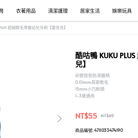
育
衣著用品
清潔護理
居家生活
娛樂玩具
U PLUS 超細軟毛學握幼兒牙刷【愛吾兒】
酷咕鴨 KUKU P
兒】
矽膠造型防滑握柄
0.01mm高密軟毛
15mm小巧刷頭
1-3歲適用
NT$55
NT$69
商品編號:
4711033474190