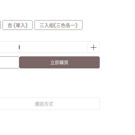
杏 (單入)
三入組(三色各一)
立即購買
運送方式