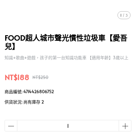
1
/
3
FOOD超人城市聲光慣性垃圾車【愛吾
兒】
知識+歌曲+遊戲，孩子的第一台知識功能車 【適用年齡】3歲以上
NT$188
NT$250
商品編號:
4714426806752
供貨狀況:
尚有庫存 2