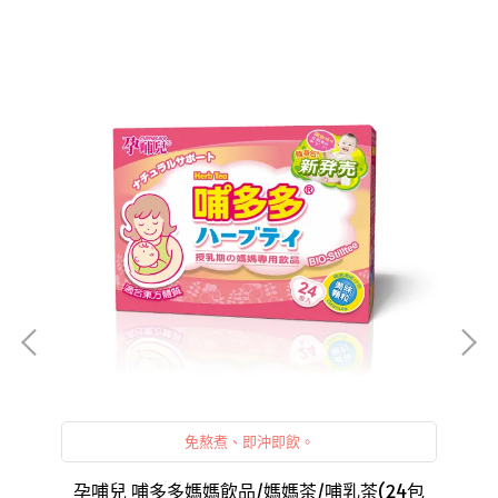
免熬煮、即沖即飲。
兒】
孕哺兒 哺多多媽媽飲品/媽媽茶/哺乳茶(24包
孕