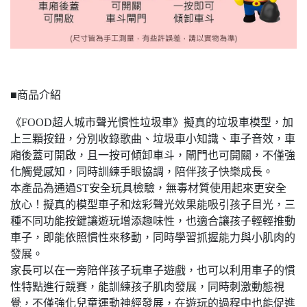
■商品介紹
《FOOD超人城市聲光慣性垃圾車》擬真的垃圾車模型，加
上三顆按鈕，分別收錄歌曲、垃圾車小知識、車子音效，車
廂後蓋可開啟，且一按可傾卸車斗，閘門也可開關，不僅強
化觸覺感知，同時訓練手眼協調，陪伴孩子快樂成長。
本產品為通過ST安全玩具檢驗，無毒材質使用起來更安全
放心！擬真的模型車子和炫彩聲光效果能吸引孩子目光，三
種不同功能按鍵讓遊玩增添趣味性，也適合讓孩子輕輕推動
車子，即能依照慣性來移動，同時學習抓握能力與小肌肉的
發展。
家長可以在一旁陪伴孩子玩車子遊戲，也可以利用車子的慣
性特點進行競賽，能訓練孩子肌肉發展，同時刺激動態視
覺，不僅強化兒童運動神經發展，在遊玩的過程中也能促進