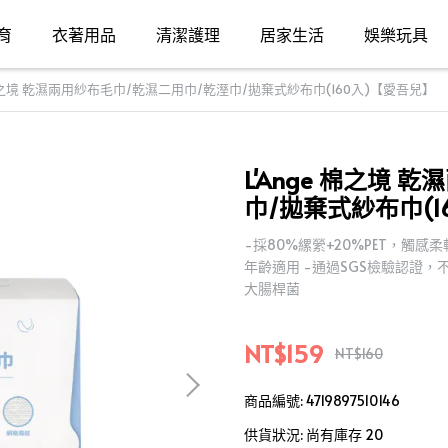
育
衣著用品
清潔護理
居家生活
娛樂玩具
e 棉之境 乾濕兩用紗布毛巾/乾濕二用巾/乾溼巾/拋棄式紗布巾(160入)【愛吾兒】
L'Ange 棉之境
巾/拋棄式紗布巾(1
-採80%縲縈+20%PET，觸
年齡適用 -通過SGS檢驗認證，
大腸桿菌
NT$159
NT$160
商品編號:
4719897510146
供貨狀況:
尚有庫存 20