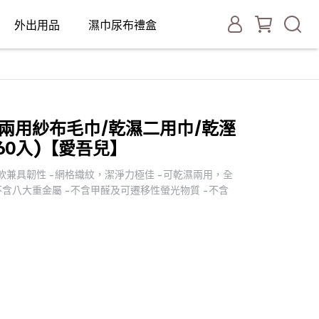
外出用品
濕巾尿布禮盒
 乾濕兩用紗布毛巾/乾濕二用巾/乾溼
60入)【愛吾兒】
感柔軟兼具韌性 -網格織紋，潔淨力極佳 -可乾濕兩用，全
不含八大重金屬 -不含甲醛及可遷移性螢光物質 -不含