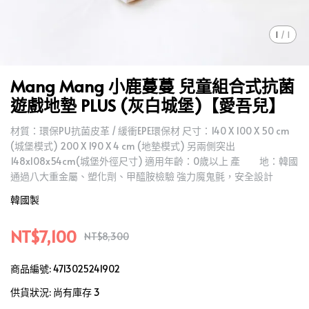
1
/
1
Mang Mang 小鹿蔓蔓 兒童組合式抗菌
遊戲地墊 PLUS (灰白城堡)【愛吾兒】
材質：環保PU抗菌皮革 / 緩衝EPE環保材 尺寸：140 X 100 X 50 cm
(城堡模式) 200 X 190 X 4 cm (地墊模式) 另兩側突出
148x108x54cm(城堡外徑尺寸) 適用年齡：0歲以上 產 地：韓國
通過八大重金屬、塑化劑、甲醯胺檢驗 強力魔鬼氈，安全設計
韓國製
NT$7,100
NT$8,300
商品編號:
4713025241902
供貨狀況:
尚有庫存 3