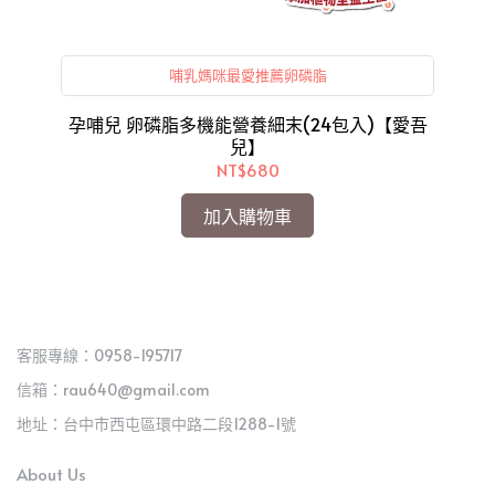
哺乳媽咪最愛推薦卵磷脂
巾/
孕哺兒 卵磷脂多機能營養細末(24包入)【愛吾
兒】
NT$680
加入購物車
客服專線：0958-195717
信箱：rau640@gmail.com
地址：台中市西屯區環中路二段1288-1號
About Us