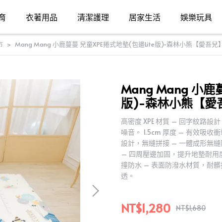
育
衣著用品
清潔護理
居家生活
娛樂玩具
市
Mang Mang 小鹿蔓蔓 兒童XPE捲式地墊(包邊Lite版)-森林小熊【愛吾兒
Mang Mang 小鹿
版)-森林小熊【愛
高密度 XPE 材質 – 回字紋
噪音。 1.5cm 厚度 – 有效
設計，無縫拼接 – 一體成形無
– 四周壓邊加固，提升地墊耐用
撞防水 – 表面防潑水材質，耐
透。
NT$1,280
NT$1,680