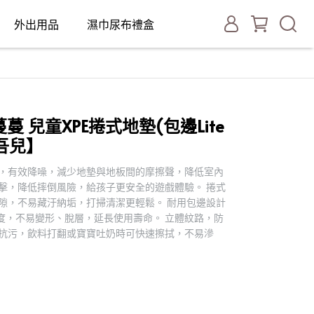
外出用品
濕巾尿布禮盒
】
蔓蔓 兒童XPE捲式地墊(包邊Lite
吾兒】
路設計，有效降噪，減少地墊與地板間的摩擦聲，降低室內
吸收衝擊，降低摔倒風險，給孩子更安全的遊戲體驗。 捲式
縫隙，不易藏汙納垢，打掃清潔更輕鬆。 耐用包邊設計
度，不易變形、脫層，延長使用壽命。 立體紋路，防
髒抗污，飲料打翻或寶寶吐奶時可快速擦拭，不易滲