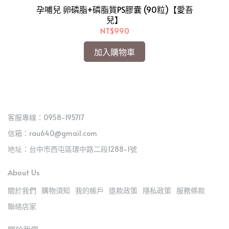
0+
孕哺兒 卵磷脂+磷脂質PS膠囊 (90粒)【愛吾
孕
兒】
NT$990
加入購物車
客服專線：0958-195717
信箱：rau640@gmail.com
地址：台中市西屯區環中路二段1288-1號
About Us
關於我們
購物須知
我的帳戶
退款政策
隱私政策
服務條款
聯絡店家