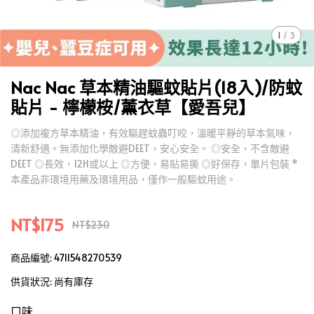
1
/
3
Nac Nac 草本精油驅蚊貼片(18入)/防蚊
貼片 - 檸檬桉/薰衣草【愛吾兒】
◎添加複方草本精油，有效驅趕蚊蟲叮咬，溫暖平靜的草本氣味，
清新舒適。無添加化學敵避DEET，安心安全。 ◎安全，不含敵避
DEET ◎長效，12H或以上 ◎方便，易貼易撕 ◎好保存，單片包裝 *
本產品非環境用藥及環境用品，僅作一般驅蚊用途。
NT$175
NT$230
商品編號:
4711548270539
供貨狀況:
尚有庫存
口味