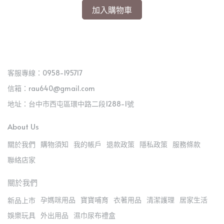
加入購物車
客服專線：0958-195717
信箱：rau640@gmail.com
地址：台中市西屯區環中路二段1288-1號
About Us
關於我們
購物須知
我的帳戶
退款政策
隱私政策
服務條款
聯絡店家
關於我們
孕媽咪用品
寶寶哺育
衣著用品
清潔護理
居家生活
新品上市
娛樂玩具
外出用品
濕巾尿布禮盒