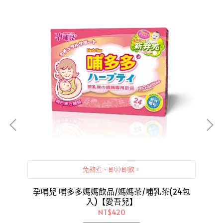
免熬煮、即沖即飲。
粒
孕哺兒 哺多多媽媽飲品/媽媽茶/哺乳茶(24包
孕
入)【愛吾兒】
NT$420