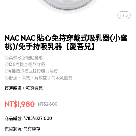
1
/
5
NAC NAC 貼心免持穿戴式吸乳器(小蜜
桃)/免手持吸乳器【愛吾兒】
◎柔軟矽膠服貼身形
◎130克機身輕盈穿戴
◎4種情境模式12段吸力強度
◎舒適、高效，解放雙手的吸乳體驗
輕薄親膚，乾爽透氣
NT$1,980
NT$2,600
商品編號:
4711548271000
供貨狀況:
尚有庫存