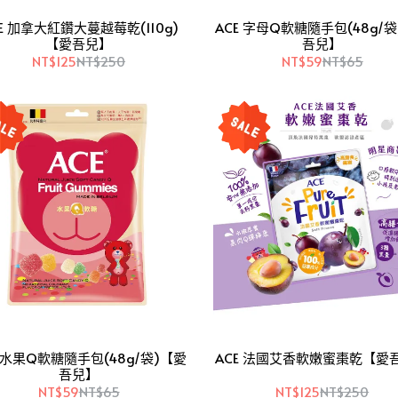
E 加拿大紅鑽大蔓越莓乾(110g)
ACE 字母Q軟糖隨手包(48g/
【愛吾兒】
吾兒】
NT$125
NT$250
NT$59
NT$65
E 水果Q軟糖隨手包(48g/袋)【愛
ACE 法國艾香軟嫩蜜棗乾【愛
吾兒】
NT$59
NT$65
NT$125
NT$250