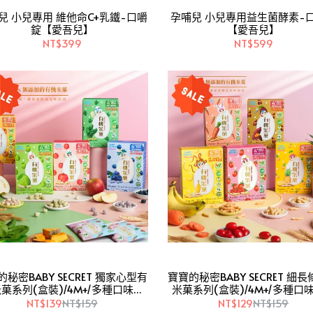
兒 小兒專用 維他命C+乳鐵-口嚼
孕哺兒 小兒專用益生菌酵素-
錠【愛吾兒】
【愛吾兒】
NT$399
NT$599
密BABY SECRET 獨家心型有
寶寶的秘密BABY SECRET 細長條有機
菓系列(盒裝)/4M+/多種口味可
米菓系列(盒裝)/4M+/多種口
選【愛吾兒】
【愛吾兒】
NT$139
NT$159
NT$129
NT$159