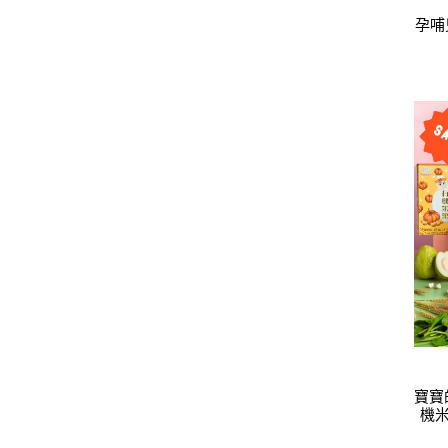
孕哺
寶寶的秘
機米