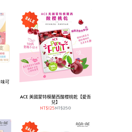
口味可
ACE 美國蒙特模蘭西酸櫻桃乾【愛吾
兒】
NT$125
NT$250