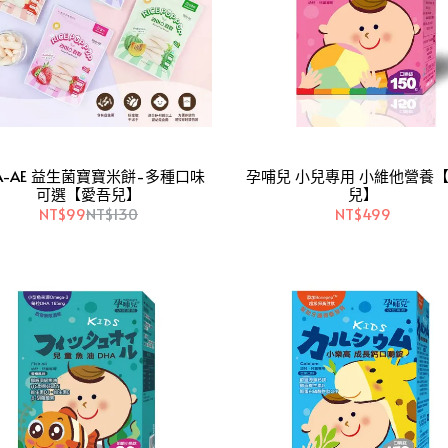
A-AE 益生菌寶寶米餅-多種口味
孕哺兒 小兒專用 小維他營養【愛吾
可選【愛吾兒】
兒】
NT$99
NT$130
NT$499