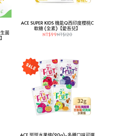
ACE SUPER KIDS 機能Q西印度櫻桃C
軟糖 (全素)【愛吾兒】
e益生菌
NT$99
NT$120
兒】
ACE 斑斑水果條(90g)-多種口味可選