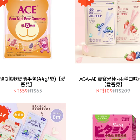
E 酸Q熊軟糖隨手包(44g/袋)【愛
AGA-AE 寶寶米棒-兩種口味
吾兒】
【愛吾兒】
NT$59
NT$65
NT$109
NT$209