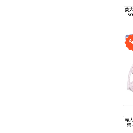
義大
5
義大
架-