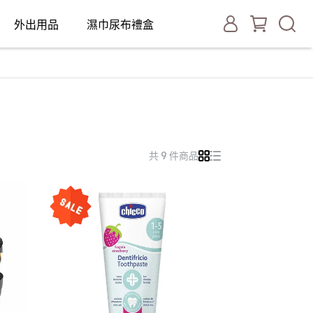
外出用品
濕巾尿布禮盒
共 9 件商品