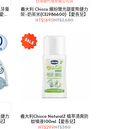
台灣總代理原廠公司貨
氟牙膏
義大利 Chicco 繽紛聲光甜星熊健力
【愛吾
架-奶茶米(CEL986600)【愛吾兒】
NT$1,690
NT$2,680
熊健力
義大利Chicco NaturalZ 植萃清爽防
吾兒】
蚊噴液100ml【愛吾兒】
NT$299
NT$380