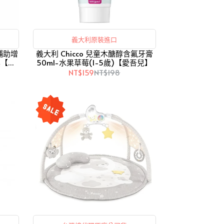
義大利原裝進口
車輔助增
義大利 Chicco 兒童木醣醇含氟牙膏
黑【愛
50ml-水果草莓(1-5歲)【愛吾兒】
NT$159
NT$198