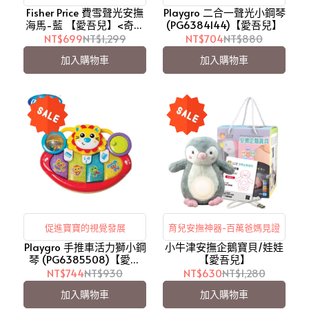
Fisher Price 費雪聲光安撫
Playgro 二合一聲光小鋼琴
海馬-藍 【愛吾兒】<奇哥
(PG6384144)【愛吾兒】
原廠公司貨>
NT$699
NT$1,299
NT$704
NT$880
加入購物車
加入購物車
促進寶寶的視覺發展
育兒安撫神器-百萬爸媽見證
Playgro 手推車活力獅小鋼
小牛津安撫企鵝寶貝/娃娃
琴 (PG6385508)【愛吾
【愛吾兒】
兒】
NT$744
NT$930
NT$630
NT$1,280
加入購物車
加入購物車