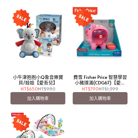
小牛津抱抱小Q象音樂寶
費雪 Fisher Price 智慧學習
貝/娃娃【愛吾兒】
小豬撲滿(CDG67)【愛吾
兒】
NT$650
NT$980
NT$790
NT$1,399
加入購物車
加入購物車