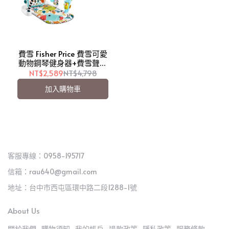
費雪 Fisher Price 費雪可愛
動物鋼琴健身器+費雪聲光
安撫海馬/健力架【愛吾
NT$2,589
NT$4,798
兒】<奇哥原廠公司貨>
加入購物車
客服專線：0958-195717
信箱：rau640@gmail.com
地址：台中市西屯區環中路二段1288-1號
About Us
關於我們
購物須知
我的帳戶
退款政策
隱私政策
服務條款