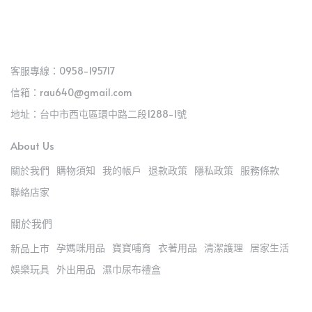
客服專線：0958-195717
信箱：rau640@gmail.com
地址：台中市西屯區環中路二段1288-1號
About Us
關於我們
購物須知
我的帳戶
退款政策
隱私政策
服務條款
聯絡店家
關於我們
孕媽咪用品
寶寶哺育
衣著用品
清潔護理
居家生活
新品上市
娛樂玩具
外出用品
濕巾尿布禮盒