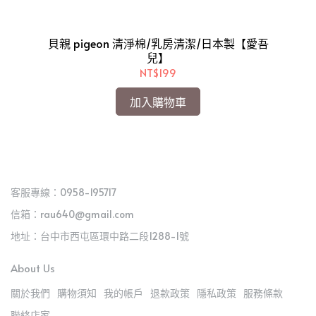
。
貝親 pigeon 清淨棉/乳房清潔/日本製【愛吾
貝
兒】
NT$199
加入購物車
客服專線：0958-195717
信箱：rau640@gmail.com
地址：台中市西屯區環中路二段1288-1號
About Us
關於我們
購物須知
我的帳戶
退款政策
隱私政策
服務條款
聯絡店家