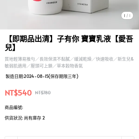
1
/
1
【即期品出清】子有你 寶寶乳液【愛吾
兒】
質地輕薄易推勻／長效保濕不黏膩／緩減乾燥／快速吸收／新生兒&
敏弱肌適用／壓頭可上鎖／草本穀物香氣
製造日期:2024-08-15(保存期限三年)
NT$540
NT$780
商品編號:
供貨狀況:
尚有庫存 2