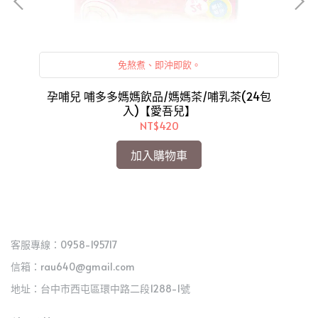
免熬煮、即沖即飲。
0+
孕哺兒 哺多多媽媽飲品/媽媽茶/哺乳茶(24包
孕
入)【愛吾兒】
NT$420
加入購物車
客服專線：0958-195717
信箱：rau640@gmail.com
地址：台中市西屯區環中路二段1288-1號