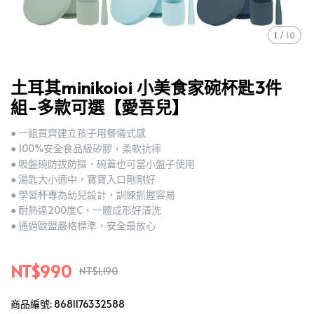
1
/
10
土耳其minikoioi 小美食家碗杯匙3件
組-多款可選【愛吾兒】
● 一組買齊建立孩子用餐儀式感
● 100%安全食品級矽膠，柔軟抗摔
● 吸盤碗防拔防摳，碗蓋也可當小盤子使用
● 湯匙大小適中，寶寶入口剛剛好
● 學習杯專為幼兒設計，訓練抓握容易
● 耐熱達200度C，一體成形好清洗
● 通過歐盟嚴格標準，安全最放心
NT$990
NT$1,190
商品編號:
8681176332588