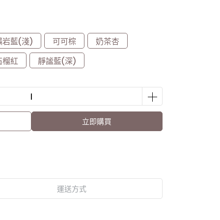
礦岩藍(淺)
可可棕
奶茶杏
石榴紅
靜謐藍(深)
立即購買
運送方式