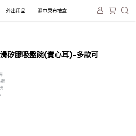
外出用品
濕巾尿布禮盒
i 防滑矽膠吸盤碗(實心耳)-多款可
彈
防摳
洗
心