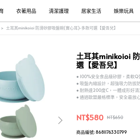
育
衣著用品
清潔護理
居家生活
娛樂玩具
土耳其minikoioi 防滑矽膠吸盤碗(實心耳)-多款可選【愛吾兒】
土耳其minikoio
選【愛吾兒】
● 100%安全食品級矽膠，柔軟Q
● 吸盤內縮設計，超強吸力防拔
● 耐熱達200度C，一體成形好清
● 通過歐盟嚴格標準，安全最放
NT$580
NT$650
商品編號:
8681176330799