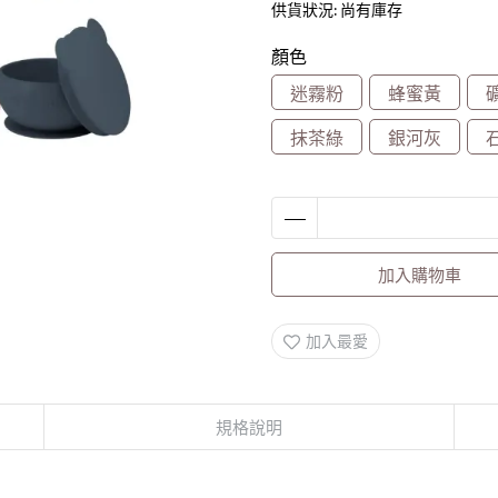
供貨狀況:
尚有庫存
顏色
迷霧粉
蜂蜜黃
抹茶綠
銀河灰
加入購物車
加入最愛
規格說明