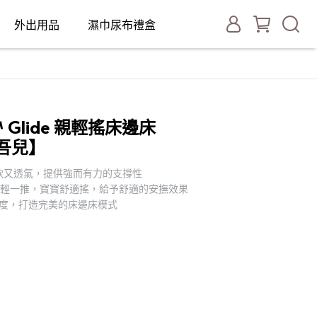
外出用品
濕巾尿布禮盒
e™ Glide 親輕搖床邊床
愛吾兒】
軟又透氣，提供強而有力的支撐性
輕輕一推，寶寶舒適搖，給予舒適的安撫效果
合高度，打造完美的床邊床模式