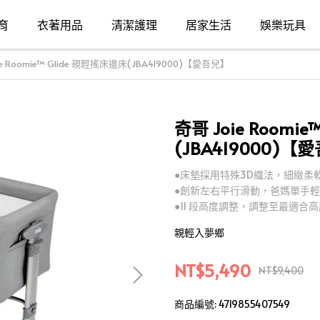
育
衣著用品
清潔護理
居家生活
娛樂玩具
ie Roomie™ Glide 親輕搖床邊床(JBA419000)【愛吾兒】
奇哥 Joie Roomi
(JBA419000)【
●床墊採用特殊3D織法，細緻柔
●創新左右平行滑動，爸媽單手
●11 段高度調整，調整至最適
親輕入夢鄉
NT$5,490
NT$9,400
商品編號:
4719855407549