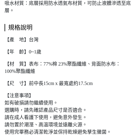
吸水材質：底層採用防水透氣布材質，可防止液體滲透至底
層。
規格說明
【產 地】台灣
【年 齡】0~1歲
【材 質】表布：77%棉 23%聚酯纖維、背面防水布：
100%聚酯纖維
【尺 寸】前中長15cm x 最寬處約17.5cm
【注意事項】
如有破損請勿繼續使用。
選購時，請先確認產品尺寸是否適合。
請在成人看護下使用，避免意外發生。
請勿置於潮溼、高溫環境並遠離火源。
使用完畢務必清潔乾淨並保持乾燥避免孳生黴菌。