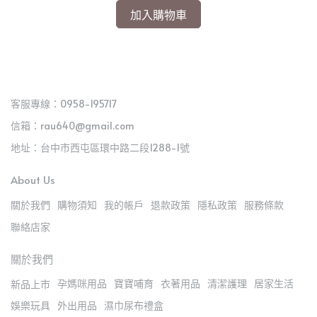
加入購物車
客服專線：0958-195717
信箱：rau640@gmail.com
地址：台中市西屯區環中路二段1288-1號
About Us
關於我們
購物須知
我的帳戶
退款政策
隱私政策
服務條款
聯絡店家
關於我們
孕媽咪用品
寶寶哺育
衣著用品
清潔護理
居家生活
新品上市
娛樂玩具
外出用品
濕巾尿布禮盒