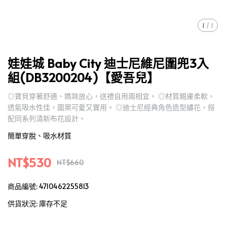
1
/
1
娃娃城 Baby City 迪士尼維尼圍兜3入
組(DB3200204)【愛吾兒】
◎寶貝穿著舒適、媽咪放心，送禮自用兩相宜。 ◎材質親膚柔軟，
透氣吸水性佳，圖案可愛又實用。 ◎迪士尼經典角色造型繡花，搭
配同系列清新布花設計。
簡單穿脫、吸水材質
NT$530
NT$660
商品編號:
4710462255813
供貨狀況:
庫存不足