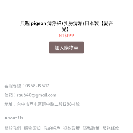
貝親 pigeon 清淨棉/乳房清潔/日本製【愛吾
德
兒】
兒】
NT$199
加入購物車
客服專線：0958-195717
信箱：rau640@gmail.com
地址：台中市西屯區環中路二段1288-1號
About Us
關於我們
購物須知
我的帳戶
退款政策
隱私政策
服務條款