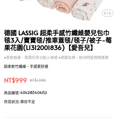
1
/
6
德國 LASSIG 超柔手感竹纖維嬰兒包巾
毯3入/寶寶毯/推車蓋毯/毯子/被子-莓
果花園(L1312001836)【愛吾兒】
●柔軟親膚，寶寶的多功能小被被 ●德國名牌，歐洲明星媽媽推薦
超柔軟竹纖維，手感更舒適
NT$999
NT$1,380
商品編號:
4042183406152
供貨狀況:
庫存不足