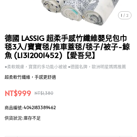
1
/
2
德國 LASSIG 超柔手感竹纖維嬰兒包巾
毯3入/寶寶毯/推車蓋毯/毯子/被子-鯨
魚 (L1312001452)【愛吾兒】
●柔軟親膚，寶寶的多功能小被被 ●德國名牌，歐洲明星媽媽推薦
超柔軟竹纖維，手感更舒適
NT$999
NT$1,380
商品編號:
4042183389462
供貨狀況:
庫存不足