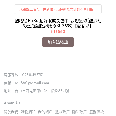
成長型三階段一件到位，環保新概念針對不同月齡，
可轉換成防踢睡袋或背心使用，延長衣物使用期限。
酷
/寶
酷咕鴨 Ku.Ku 超好眠成長包巾-夢想氣球(酷涼幻
彩藍/酸甜蜜桃粉)(KU2539)【愛吾兒】
NT$560
加入購物車
客服專線：0958-195717
信箱：rau640@gmail.com
地址：台中市西屯區環中路二段1288-1號
About Us
關於我們
購物須知
我的帳戶
退款政策
隱私政策
服務條款