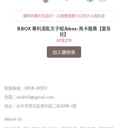
獨特的專利叉設計，以適應寶寶小口的大小與形狀
S)-
B.BOX 專利湯匙叉子組/bbox-馬卡龍黃【愛吾
B
兒】
NT$279
加入購物車
客服專線：0958-195717
信箱：rau640@gmail.com
地址：台中市西屯區環中路二段1288-1號
About Us