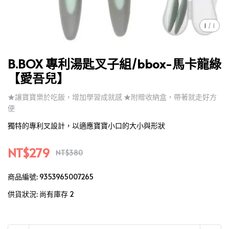
1
/
1
B.BOX 專利湯匙叉子組/bbox-馬卡龍綠
【愛吾兒】
★讓寶寶樂於吃飯，增加學習成就感 ★附贈收納盒，帶著就走好方
便
獨特的專利叉設計，以適應寶寶小口的大小與形狀
NT$279
NT$380
商品編號:
9353965007265
供貨狀況:
尚有庫存 2