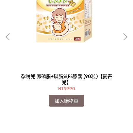
0+
孕哺兒 卵磷脂+磷脂質PS膠囊 (90粒)【愛吾
孕
兒】
NT$990
加入購物車