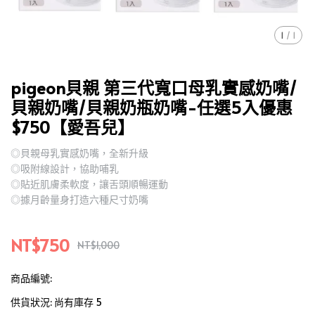
1
/
1
pigeon貝親 第三代寬口母乳實感奶嘴/
貝親奶嘴/貝親奶瓶奶嘴-任選5入優惠
$750【愛吾兒】
◎貝親母乳實感奶嘴，全新升級
◎吸附線設計，協助哺乳
◎貼近肌膚柔軟度，讓舌頭順暢運動
◎據月齡量身打造六種尺寸奶嘴
NT$750
NT$1,000
商品編號:
供貨狀況:
尚有庫存 5