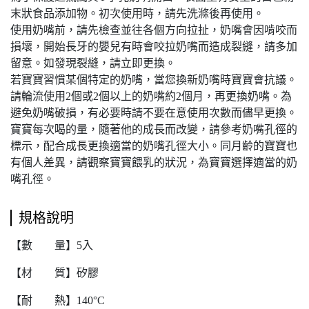
末狀食品添加物。初次使用時，請先洗滌後再使用。
使用奶嘴前，請先檢查並往各個方向拉扯，奶嘴會因啃咬而
損壞，開始長牙的嬰兒有時會咬拉奶嘴而造成裂縫，請多加
留意。如發現裂縫，請立即更換。
若寶寶習慣某個特定的奶嘴，當您換新奶嘴時寶寶會抗議。
請輪流使用2個或2個以上的奶嘴約2個月，再更換奶嘴。為
避免奶嘴破損，有必要時請不要在意使用次數而儘早更換。
寶寶每次喝的量，隨著他的成長而改變，請參考奶嘴孔徑的
標示，配合成長更換適當的奶嘴孔徑大小。同月齡的寶寶也
有個人差異，請觀察寶寶餵乳的狀況，為寶寶選擇適當的奶
嘴孔徑。
規格說明
【數 量】5入
【材 質】矽膠
【耐 熱】140°C