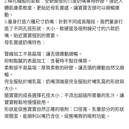
2.棉花糖般的柔軟：全新開發的11度奶嘴專用矽膠，接近人
體肌膚柔軟度，更貼近母乳實感，讓寶寶舌頭可以順暢運
動。
3.量身打造六種尺寸奶嘴：針對不同成長階段，我們量身打
造了不同孔徑形狀、大小、軟硬度及吸附線尺寸的六款奶
嘴，貼近寶寶個別的需要。
母乳實感奶嘴特色：
豎線加工不易扁塌：讓舌頭運動順暢。
抑制黏膩的表面加工：含著時不黏住嘴唇。
柔軟卻不易扁塌：厚質柔軟的矽膠，讓舌頭的運動自然又順
暢。
完全服貼於哺乳窩：奶嘴頂端是完全服貼於哺乳窩的形狀與
大小。
隨寶寶的成長選擇孔徑大小：不流出超過所需量的乳汁，讓
寶寶輕鬆地慢慢飲用。
形狀能促進寶寶自然正確的吸附：口徑寬、乳暈部分的形狀
很簡潔，能順利以嘴巴含住，促進嘴唇的吸附功能。