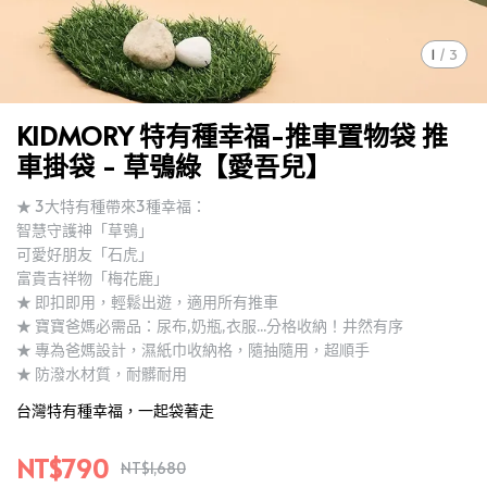
1
/
3
KIDMORY 特有種幸福-推車置物袋 推
車掛袋 - 草鴞綠【愛吾兒】
★ 3大特有種帶來3種幸福：
智慧守護神「草鴞」
可愛好朋友「石虎」
富貴吉祥物「梅花鹿」
★ 即扣即用，輕鬆出遊，適用所有推車
★ 寶寶爸媽必需品：尿布,奶瓶,衣服...分格收納！井然有序
★ 專為爸媽設計，濕紙巾收納格，隨抽隨用，超順手
★ 防潑水材質，耐髒耐用
台灣特有種幸福，一起袋著走
NT$790
NT$1,680