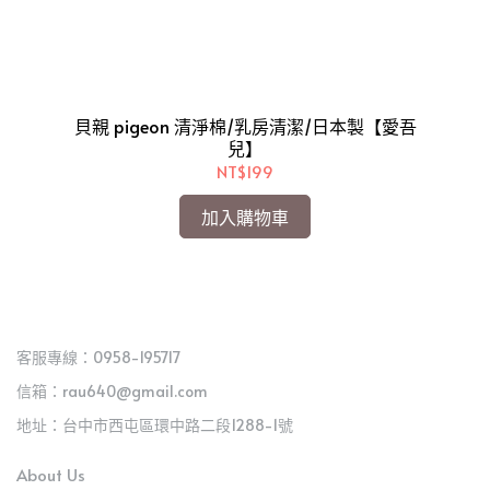
兒】
貝親 pigeon 清淨棉/乳房清潔/日本製【愛吾
小
兒】
徑
NT$199
加入購物車
客服專線：0958-195717
信箱：rau640@gmail.com
地址：台中市西屯區環中路二段1288-1號
About Us